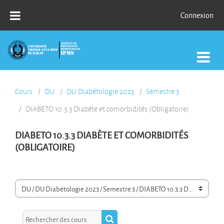
Passer au contenu principal
Connexion
Cours
DU
DU Diabétologie 2023
Semestre 3
DIABETO 10.3.3 Diabète et comorbidités (Obligatoire)
DIABETO 10.3.3 DIABÈTE ET COMORBIDITÉS
(OBLIGATOIRE)
Catégories de cours
Rechercher des cours