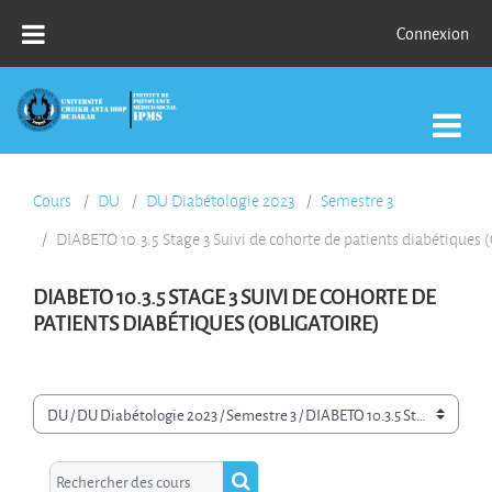
Passer au contenu principal
Connexion
Cours
DU
DU Diabétologie 2023
Semestre 3
DIABETO 10.3.5 Stage 3 Suivi de cohorte de patients diabétiques (
DIABETO 10.3.5 STAGE 3 SUIVI DE COHORTE DE
PATIENTS DIABÉTIQUES (OBLIGATOIRE)
Catégories de cours
Rechercher des cours