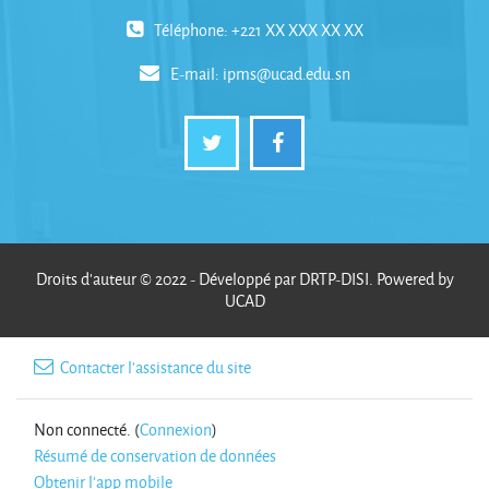
Téléphone: +221 XX XXX XX XX
E-mail:
ipms@ucad.edu.sn
Droits d'auteur © 2022 - Développé par DRTP-DISI. Powered by
UCAD
Contacter l'assistance du site
Non connecté. (
Connexion
)
Résumé de conservation de données
Obtenir l'app mobile